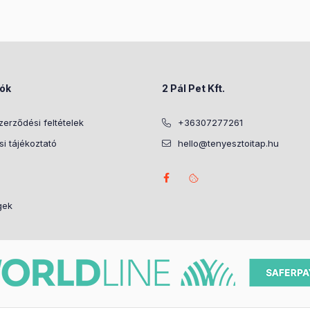
iók
2 Pál Pet Kft.
zerződési feltételek
+36307277261
i tájékoztató
hello@tenyesztoitap.hu
gek