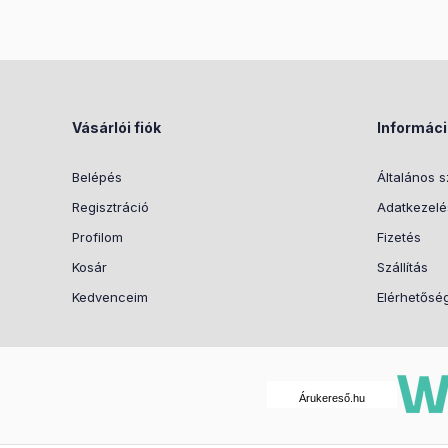
Vásárlói fiók
Informác
Belépés
Általános s
Regisztráció
Adatkezelés
Profilom
Fizetés
Kosár
Szállítás
Kedvenceim
Elérhetősé
Árukereső.hu